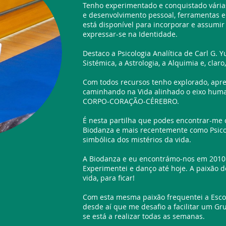
Tenho experimentado e conquistado vári
e desenvolvimento pessoal, ferramentas 
está disponível para incorporar e assumir
expressar-se na Identidade.
Destaco a Psicologia Analítica de Carl G. Y
Sistémica, a Astrologia, a Alquimia e, clar
Com todos recursos tenho explorado, apr
caminhando na Vida alinhado o eixo hum
CORPO-CORAÇÃO-CÉREBRO.
É nesta partilha que podes encontrar-me c
Biodanza e mais recentemente como Psico
simbólica dos mistérios da vida.
A Biodanza e eu encontrámo-nos em 2010
Experimentei e danço até hoje. A paixão
vida, para ficar!
Com esta mesma paixão frequentei a Esco
desde aí que me desafio a facilitar um Gr
se está a realizar todas as semanas.