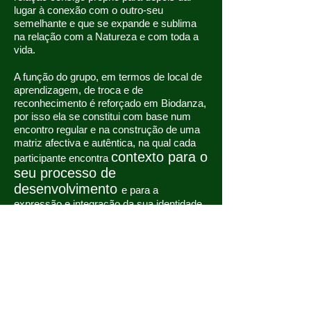
lugar à conexão com o outro-seu
semelhante e que se expande e sublima
na relação com a Natureza e com toda a
vida.
A função do grupo, em termos de local de
aprendizagem, de troca e de
reconhecimento é reforçado em Biodanza,
por isso ela se constitui com base num
encontro regular e na construção de uma
matriz afectiva e autêntica, na qual cada
contexto para o
participante encontra
seu processo de
desenvolvimento
e para a
expressão e integração da sua identidade.
Pela pauta orientadora a que responde, o
grupo regular de Biodanza
desempenha as funções
de
acolhimento, atenção, protecção, cuidado,
aceitação, estímulo, facilitação,
permissão, experimentação, exploração,